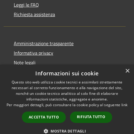
Leggi le FAQ
Richiesta assistenza
Amministrazione trasparente
Informativa privacy
Note legali
×
Dichiarazione di accessibilità
Informazioni sui cookie
Questo sito web utilizza cookie tecnici e assimilati strettamente
necessari al corretto funzionamento e alla navigazione del sito,
nonché un cookie tecnico analitico al solo fine di elaborare
informazioni statistiche, aggregate e anonime.
RSS
Copyright © 2026 • Città di
Per maggiori dettagli, può consultare la cookie policy al seguente
link
Accessibilità
Comacchio • Powered by
Privacy
Municipium
Accesso
•
RIFIUTA TUTTO
ACCETTA TUTTO
Cookie
redazione
Mappa del sito
MOSTRA DETTAGLI