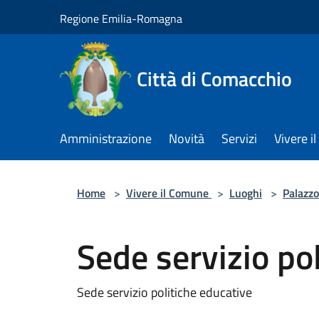
Salta al contenuto principale
Regione Emilia-Romagna
Città di Comacchio
Amministrazione
Novità
Servizi
Vivere 
Home
>
Vivere il Comune
>
Luoghi
>
Palazzo
Sede servizio po
Sede servizio politiche educative