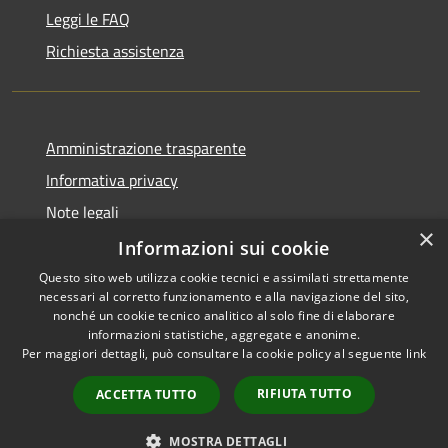
Leggi le FAQ
Richiesta assistenza
Amministrazione trasparente
Informativa privacy
Note legali
×
Dichiarazione di accessibilità
Informazioni sui cookie
Questo sito web utilizza cookie tecnici e assimilati strettamente
necessari al corretto funzionamento e alla navigazione del sito,
nonché un cookie tecnico analitico al solo fine di elaborare
informazioni statistiche, aggregate e anonime.
RSS
Copyright © 2026 • Città di
Per maggiori dettagli, può consultare la cookie policy al seguente
link
Accessibilità
Comacchio • Powered by
Privacy
Municipium
Accesso
•
RIFIUTA TUTTO
ACCETTA TUTTO
Cookie
redazione
Mappa del sito
MOSTRA DETTAGLI