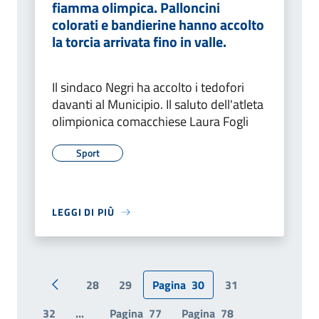
fiamma olimpica. Palloncini
colorati e bandierine hanno accolto
la torcia arrivata fino in valle.
Il sindaco Negri ha accolto i tedofori
davanti al Municipio. Il saluto dell'atleta
olimpionica comacchiese Laura Fogli
Sport
LEGGI DI PIÙ
28
29
Pagina
30
31
Pagina precedente
32
...
Pagina
77
Pagina
78