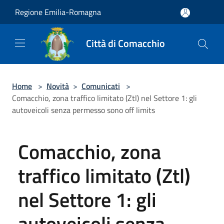
Salta al contenuto principale
Regione Emilia-Romagna
Città di Comacchio
Home
>
Novità
>
Comunicati
>
Comacchio, zona traffico limitato (Ztl) nel Settore 1: gli
autoveicoli senza permesso sono off limits
Comacchio, zona
traffico limitato (Ztl)
nel Settore 1: gli
autoveicoli senza