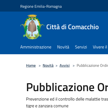
Salta al contenuto principale
Regione Emilia-Romagna
Città di Comacchio
Amministrazione
Novità
Servizi
Vivere 
Home
>
Novità
>
Avvisi
>
Pubblicazione Ord
Pubblicazione O
Prevenzione ed il controllo delle malattie tras
tigre e zanzara comune