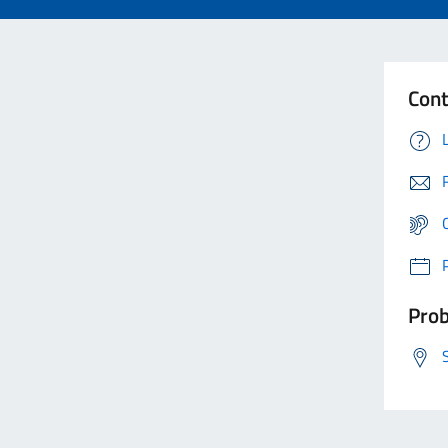
Cont
Prob