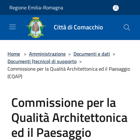
Salta al contenuto principale
Regione Emilia-Romagna
Città di Comacchio
Home
>
Amministrazione
>
Documenti e dati
>
Documenti (tecnico) di supporto
>
Commissione per la Qualità Architettonica ed il Paesaggio
(CQAP)
Commissione per la
Qualità Architettonica
ed il Paesaggio