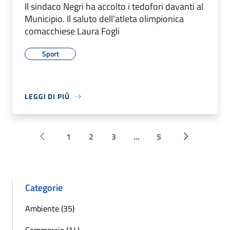
Il sindaco Negri ha accolto i tedofori davanti al
Municipio. Il saluto dell'atleta olimpionica
comacchiese Laura Fogli
Sport
LEGGI DI PIÙ
1
2
3
...
5
Pagina precedente
Successiva 
Categorie
Ambiente (35)