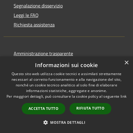
Segnalazione disservizio
Leggi le FAQ
Richiesta assistenza
Amministrazione trasparente
×
Informativa privacy
Informazioni sui cookie
Note legali
Questo sito web utilizza cookie tecnici e assimilati strettamente
necessari al corretto funzionamento e alla navigazione del sito,
Dichiarazione di accessibilità
nonché un cookie tecnico analitico al solo fine di elaborare
informazioni statistiche, aggregate e anonime.
Per maggiori dettagli, può consultare la cookie policy al seguente
link
RIFIUTA TUTTO
ACCETTA TUTTO
RSS
Copyright © 2026 • Città di
Accessibilità
Comacchio • Powered by
MOSTRA DETTAGLI
Privacy
Municipium
Accesso
•