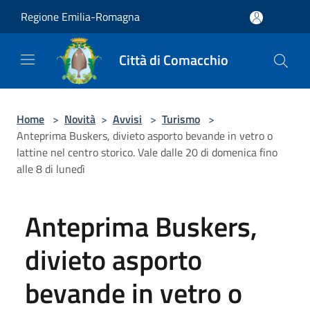
Salta al contenuto principale
Regione Emilia-Romagna
Città di Comacchio
Home
>
Novità
>
Avvisi
>
Turismo
>
Anteprima Buskers, divieto asporto bevande in vetro o
lattine nel centro storico. Vale dalle 20 di domenica fino
alle 8 di lunedì
Anteprima Buskers,
divieto asporto
bevande in vetro o