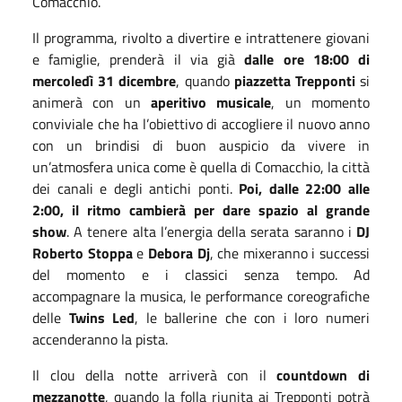
Comacchio.
Il programma, rivolto a divertire e intrattenere giovani
e famiglie, prenderà il via già
dalle ore 18:00 di
mercoledì 31 dicembre
, quando
piazzetta Trepponti
si
animerà con un
aperitivo musicale
, un momento
conviviale che ha l’obiettivo di accogliere il nuovo anno
con un brindisi di buon auspicio da vivere in
un’atmosfera unica come è quella di Comacchio, la città
dei canali e degli antichi ponti.
Poi, dalle 22:00 alle
2:00, il ritmo cambierà per dare spazio al grande
show
. A tenere alta l’energia della serata saranno i
DJ
Roberto Stoppa
e
Debora Dj
, che mixeranno i successi
del momento e i classici senza tempo. Ad
accompagnare la musica, le performance coreografiche
delle
Twins Led
, le ballerine che con i loro numeri
accenderanno la pista.
Il clou della notte arriverà con il
countdown di
mezzanotte
, quando la folla riunita ai Trepponti potrà