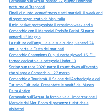
Carnevale sull'Acqua, sabato 27 giugno l'edizione
notturna ai Trepponti
Finali di nuoto, acquafitness e arti marziali, il week end
di sport organizzato da Msp Italia
Il minibasket protagonista il prossimo week end a
Comacchio con il Memorial Rodolfo Perini. Si parte
venerdì 1° Maggio
La cultura dell’anguilla e la sua cucina, venerdì 24
aprile parte la Festa dei marinati
Comacchio Champions Cup, si parte giovedì 16. E' il
torneo dedicato alle categorie Under 10
Spring sup race 2026: parte il count down all'evento
che si apre a Comacchio il 27 marzo
Comacchio a TourismA, il Salone dell'Archeologia e del
Turismo Culturale. Presentate le novità del Museo
Delta Antico
Carnevale sull'Acqua, la forcola va all'imbarcazione I
Maravie dal Mer. Boom di presenze turistiche e
visitatori