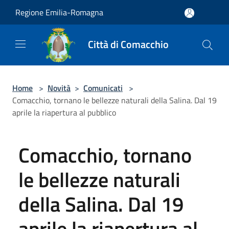
Salta al contenuto principale
Regione Emilia-Romagna
Città di Comacchio
Home
>
Novità
>
Comunicati
>
Comacchio, tornano le bellezze naturali della Salina. Dal 19
aprile la riapertura al pubblico
Comacchio, tornano
le bellezze naturali
della Salina. Dal 19
aprile la riapertura al