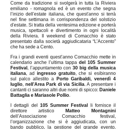
Come da tradizione si svolgerà in tutta la Riviera
emiliano - romagnola ed è un evento che segna
l’inizio dell'estate italiana, che quest'anno si terrà
nel fine settimana in corrispondenza del solstizio
d'estate. Si tratta della ventesima edizione e porterà
musica, spettacoli e divertimento in ogni località
della Riviera. Il weekend di Comacchio è stato
presentato dalla società aggiudicataria “L’Accento”
che ha sede a Cento.
Fra i grandi eventi quest’anno Comacchio mette in
calendario anche l’ultima tappa
del 105 Summer
Festival
, l’appuntamento con
30 big della musica
italiana
, ad
ingresso gratuito
, che si esibiranno
sul palco allestito a
Porto Garibaldi, venerdì 4
luglio
,
nell’Area Park di via Sicilia
. A presentare i
cantanti ci saranno altri due nomi di spicco:
Daniele
Battaglia e Mariasole Pollio
.
I dettagli del
105 Summer Festival
li fornisce il
direttore artistico
Matteo Montagnini
dell’Associazione Comacchio festival,
l’organizzazione che si è aggiudicata, con un
bando pubblico, la gestione del grande evento.