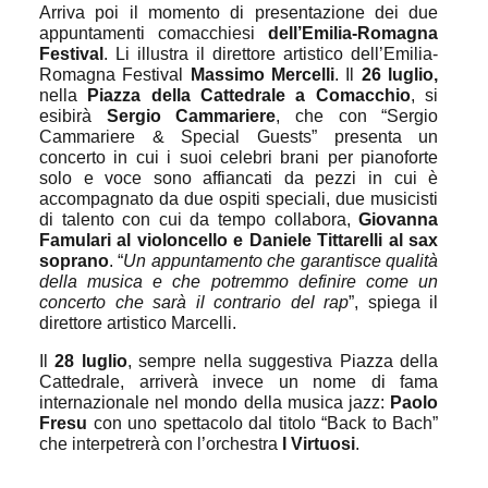
Arriva poi il momento di presentazione dei due
appuntamenti comacchiesi
dell’Emilia-Romagna
Festival
. Li illustra il direttore artistico dell’Emilia-
Romagna Festival
Massimo Mercelli
. Il
26 luglio,
nella
Piazza della Cattedrale a Comacchio
, si
esibirà
Sergio Cammariere
, che con “Sergio
Cammariere & Special Guests” presenta un
concerto in cui i suoi celebri brani per pianoforte
solo e voce sono affiancati da pezzi in cui è
accompagnato da due ospiti speciali, due musicisti
di talento con cui da tempo collabora,
Giovanna
Famulari al violoncello e Daniele Tittarelli al sax
soprano
. “
Un appuntamento che garantisce qualità
della musica e che potremmo definire come un
concerto che sarà il contrario del rap
”, spiega il
direttore artistico Marcelli.
Il
28 luglio
, sempre nella suggestiva Piazza della
Cattedrale, arriverà invece un nome di fama
internazionale nel mondo della musica jazz:
Paolo
Fresu
con uno spettacolo dal titolo “Back to Bach”
che interpetrerà con l’orchestra
I Virtuosi
.