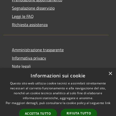
Segnalazione disservizio
Leggi le FAQ
Richiesta assistenza
Amministrazione trasparente
Informativa privacy
Note legali
×
Dichiarazione di accessibilità
Informazioni sui cookie
Questo sito web utilizza cookie tecnici e assimilati strettamente
necessari al corretto funzionamento e alla navigazione del sito,
nonché un cookie tecnico analitico al solo fine di elaborare
informazioni statistiche, aggregate e anonime.
RSS
Copyright © 2026 • Città di
Per maggiori dettagli, può consultare la cookie policy al seguente
link
Accessibilità
Comacchio • Powered by
Privacy
Municipium
Accesso
•
RIFIUTA TUTTO
ACCETTA TUTTO