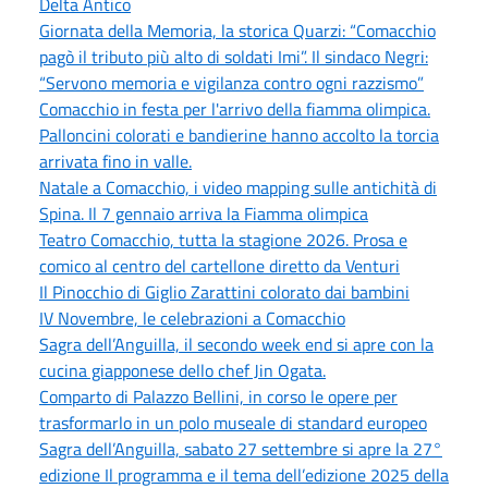
Delta Antico
Giornata della Memoria, la storica Quarzi: “Comacchio
pagò il tributo più alto di soldati Imi”. Il sindaco Negri:
“Servono memoria e vigilanza contro ogni razzismo”
Comacchio in festa per l'arrivo della fiamma olimpica.
Palloncini colorati e bandierine hanno accolto la torcia
arrivata fino in valle.
Natale a Comacchio, i video mapping sulle antichità di
Spina. Il 7 gennaio arriva la Fiamma olimpica
Teatro Comacchio, tutta la stagione 2026. Prosa e
comico al centro del cartellone diretto da Venturi
Il Pinocchio di Giglio Zarattini colorato dai bambini
IV Novembre, le celebrazioni a Comacchio
Sagra dell’Anguilla, il secondo week end si apre con la
cucina giapponese dello chef Jin Ogata.
Comparto di Palazzo Bellini, in corso le opere per
trasformarlo in un polo museale di standard europeo
Sagra dell’Anguilla, sabato 27 settembre si apre la 27°
edizione Il programma e il tema dell’edizione 2025 della