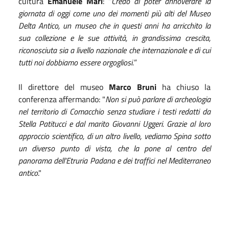
cultura
Emanuele Mari
: “
Credo di poter annoverare la
giornata di
oggi
come uno dei momenti più alti del Museo
Delta Antico, un museo che in questi anni ha arricchito la
sua collezione e le sue attività, in grandissima crescita,
riconosciuta sia a livello nazionale che internazionale e di cui
tutti noi dobbiamo essere orgogliosi.
”
Il direttore del museo
Marco Bruni
ha chiuso la
conferenza affermando: "
Non si può parlare di archeologia
nel territorio di Comacchio senza studiare i testi redatti da
Stella Patitucci e dal marito Giovanni Uggeri. Grazie al loro
approccio scientifico, di un altro livello, vediamo Spina sotto
un diverso punto di vista, che la pone al centro del
panorama dell'Etruria Padana e dei traffici nel Mediterraneo
antico
."